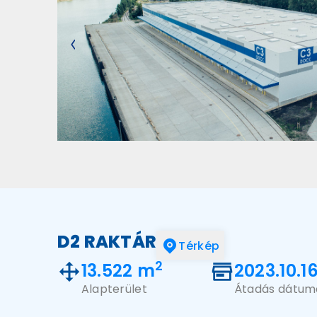
D2 RAKTÁR
Térkép
2
13.522 m
2023.10.16
Alapterület
Átadás dátum