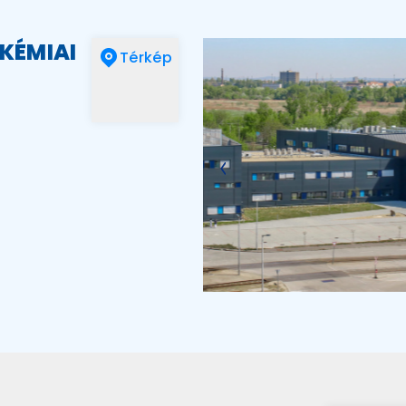
 KÉMIAI
Térkép