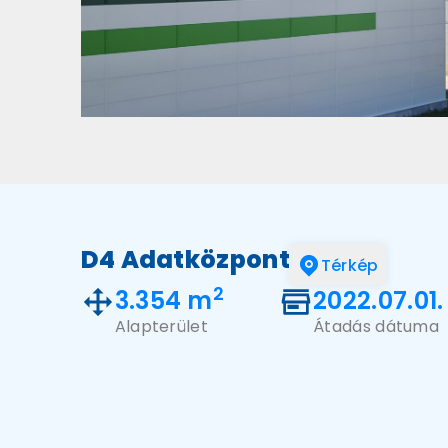
D4 Adatközpont
Térkép
2
3.354 m
2022.07.01.
Alapterület
Átadás dátuma