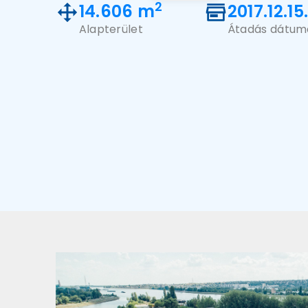
2
14.606 m
2017.12.15
Alapterület
Átadás dátum