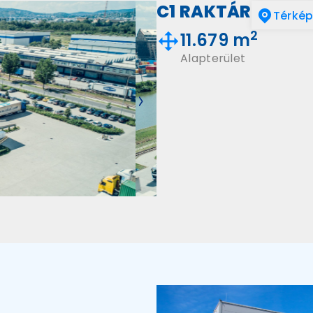
C1 RAKTÁR
Térké
2
11.679 m
Alapterület