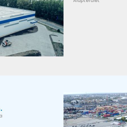
Alapterület
.
a