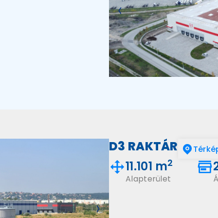
D3 RAKTÁR
Térké
2
11.101 m
Alapterület
Á