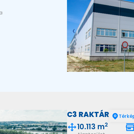
.
a
C3 RAKTÁR
Térké
2
10.113 m