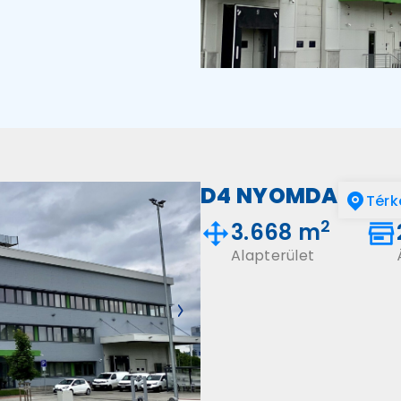
D4 NYOMDA
Térk
2
3.668 m
Alapterület